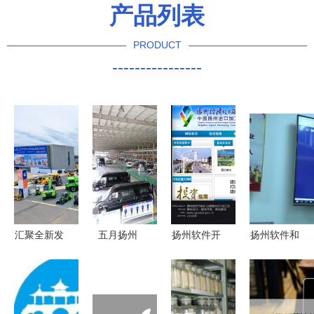
产品列表
PRODUCT
----------------
汇聚全新发
五月扬州
扬州软件开
扬州软件和
展势能，柳
购车赏琼
发公司 扬
信息服务业
工携全系列
花，探秘亚
帆科技浪
以重点项目
产品亮相
星工厂，欧
潮，赋能数
为引擎，加