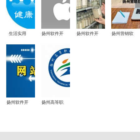
BICES
睿房车特惠
字化转型
快“软件名
2023网络
团购会暨智
城”建设，
技术服务专
慧之旅
蓄力网络技
场
术服务新生
生活实用
扬州软件开
扬州软件开
扬州营销软
态
App推荐 科
发 驱动区
发 数字化
件开发 本
技让日常生
域数字经济
浪潮中的古
地网络技术
活更便捷
的新引擎
城新动力
服务的利器
与实践指南
扬州软件开
扬州高等职
发 融合创
业技术学校
新与古城智
网络技术服
慧的科技新
务 赋能管
生
理、教学与