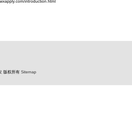
ly.com/introduction.html
发
版权所有
Sitemap