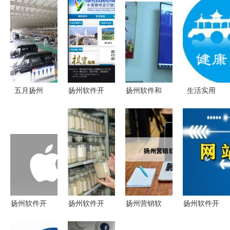
五月扬州
扬州软件开
扬州软件和
生活实用
购车赏琼
发公司 扬
信息服务业
App推荐 科
花，探秘亚
帆科技浪
以重点项目
技让日常生
星工厂，欧
潮，赋能数
为引擎，加
活更便捷
睿房车特惠
字化转型
快“软件名
团购会暨智
城”建设，
慧之旅
蓄力网络技
术服务新生
扬州软件开
扬州软件开
扬州营销软
扬州软件开
态
发 驱动区
发 数字化
件开发 本
发 融合创