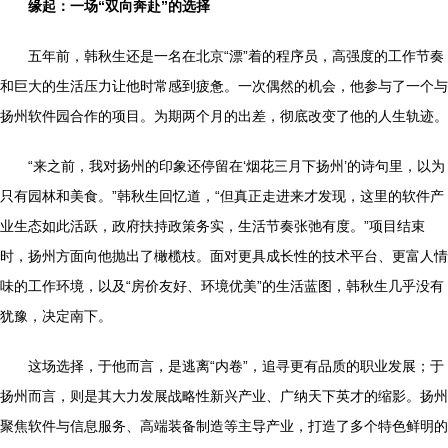
缘起：一场“双向奔赴”的选择
五年前，韩秋生还是一名在北京“漂”着的程序员，高强度的工作节奏
和巨大的生活压力让他时常感到疲惫。一次偶然的机会，他参与了一个与
扬州软件园合作的项目。为期两个月的出差，彻底改变了他的人生轨迹。
“来之前，我对扬州的印象还停留在‘烟花三月下扬州’的诗句里，以为
只有园林和美食。”韩秋生回忆道，“但真正走进来才发现，这里的软件产
业生态如此活跃，政府扶持政策务实，生活节奏张弛有度。”项目结束
时，扬州方面向他抛出了橄榄枝。面对更具成长性的技术平台、更富人情
味的工作环境，以及“房价友好、环境优美”的生活蓝图，韩秋生几乎没有
犹豫，决定南下。
这场选择，于他而言，是逃离“内卷”，追寻更有品质的职业发展；于
扬州而言，则是其大力发展战略性新兴产业、广纳天下英才的缩影。扬州
聚焦软件与信息服务、高端装备制造等主导产业，打造了多个特色鲜明的