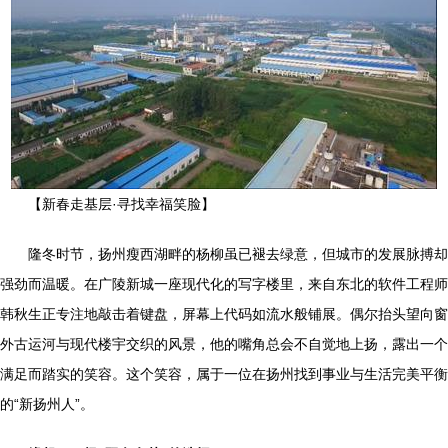
【新春走基层·寻找幸福笑脸】
隆冬时节，扬州瘦西湖畔的杨柳虽已褪去绿意，但城市的发展脉搏却
强劲而温暖。在广陵新城一座现代化的写字楼里，来自东北的软件工程师
韩秋生正专注地敲击着键盘，屏幕上代码如流水般铺展。偶尔抬头望向窗
外古运河与现代楼宇交织的风景，他的嘴角总会不自觉地上扬，露出一个
满足而踏实的笑容。这个笑容，属于一位在扬州找到事业与生活完美平衡
的“新扬州人”。