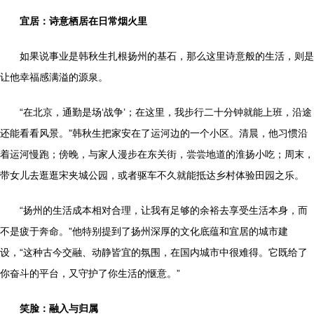
宜居：诗意栖居在日常烟火里
如果说事业是韩秋生扎根扬州的基石，那么这里诗意般的生活，则是
让他幸福感满溢的源泉。
“在北京，通勤是场‘战争’；在这里，我步行二十分钟就能上班，沿途
还能看看风景。”韩秋生把家安在了运河边的一个小区。清晨，他习惯沿
着运河慢跑；傍晚，与家人漫步在东关街，尝尝地道的淮扬小吃；周末，
带女儿去逛逛宋夹城公园，或者驱车不久就能抵达乡村体验田园之乐。
“扬州的生活成本相对合理，让我有足够的余裕去享受生活本身，而
不是疲于奔命。”他特别提到了扬州深厚的文化底蕴和宜居的城市建
设，“这种古今交融、动静皆宜的氛围，在国内城市中很难得。它既给了
你奋斗的平台，又守护了你生活的惬意。”
笑脸：融入与归属